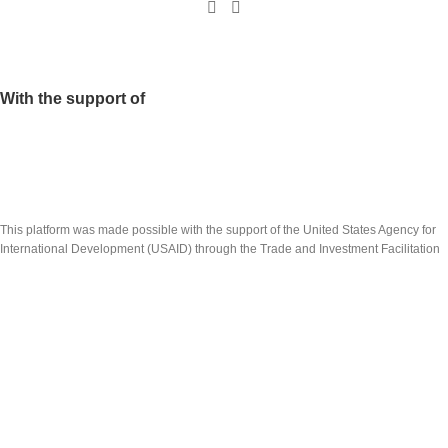
With the support of
This platform was made possible with the support of the United States Agency for
International Development (USAID) through the Trade and Investment Facilitation
(TIF) project. The content of this platform is the sole responsibility of Nature By
Marc Beyrouthy S.A.L. and does not necessarily reflect the views of USAID and the
United States Government.
تم انشاء هذه المنصة بدعم من الوكالة الاميركيّة للتنمية الدولية (USAID) عبر مشروع تسهيل
التبادل التجاري والاستثمار(TIF). ان شركة نايتشر باي مارك بيروتي ش.م.ل. هي المسؤولة
الوحيدة عن محتويات هذه المنصة والتي لا تعكس بالضرورة وجهات نظر الوكالة أو حكومة
الولايات المتحدة الأميركيّة.